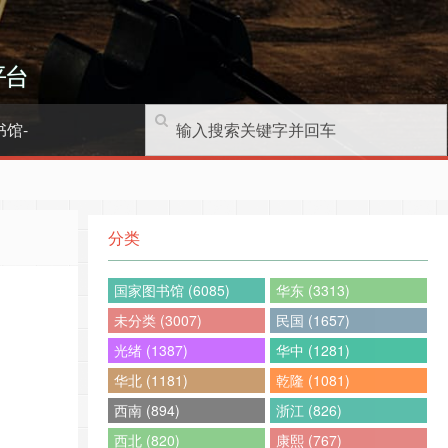
平台
书馆-
分类
国家图书馆 (6085)
华东 (3313)
未分类 (3007)
民国 (1657)
光绪 (1387)
华中 (1281)
华北 (1181)
乾隆 (1081)
西南 (894)
浙江 (826)
西北 (820)
康熙 (767)