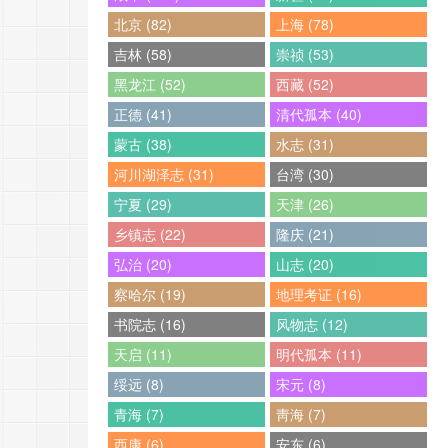
北京 (82)
上海 (78)
吉林 (58)
崇祯 (53)
黑龙江 (52)
西藏 (52)
正德 (41)
清代孤本 (40)
蒙古 (38)
水志 (31)
河川湖泽志 (31)
台湾 (30)
宁夏 (29)
天津 (26)
乡镇志 (22)
隆庆 (21)
弘治 (20)
山志 (20)
察哈尔 (19)
地理考证 (16)
书院志 (16)
风物志 (12)
天启 (11)
明代孤本 (11)
绥远 (8)
宋元 (8)
青海 (7)
靑海 (7)
西康 (6)
安东 (6)