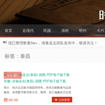
首页
近现代
民国
清朝
明代
元代
现已整理数量5w+，海量县志排队发布中，敬请关注！
标签：泰昌
华东地区
安徽–全椒县志(泰昌)-国图 PDF电子版下载
简介：地方志文献为我国所特有，所存文献数量与品质
极高。采用数字图书馆方式，整理、加工编纂的方志资
源，将有利于保存、传播、研究、开发中华特色文化，
06-06
立刻查看
推动数字资源建设。 ……