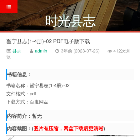
时光县志
邕宁县志(1-4册)-02 PDF电子版下载
县志
admin
3年前 (2023-07-26)
412次浏
览
书籍信息：
书籍名称：邕宁县志(1-4册)-02
文件格式：pdf
下载方式：百度网盘
内容简介：暂无
内容截图：(
图片有压缩，网盘下载后更清晰
)