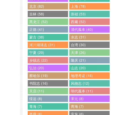
北京 (82)
上海 (78)
吉林 (58)
崇祯 (53)
黑龙江 (52)
西藏 (52)
正德 (41)
清代孤本 (40)
蒙古 (38)
水志 (31)
河川湖泽志 (31)
台湾 (30)
宁夏 (29)
天津 (26)
乡镇志 (22)
隆庆 (21)
弘治 (20)
山志 (20)
察哈尔 (19)
地理考证 (16)
书院志 (16)
风物志 (12)
天启 (11)
明代孤本 (11)
绥远 (8)
宋元 (8)
青海 (7)
靑海 (7)
西康 (6)
安东 (6)