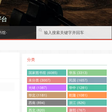
平台
书馆-
分类
国家图书馆 (6085)
华东 (3313)
未分类 (3007)
民国 (1657)
光绪 (1387)
华中 (1281)
华北 (1181)
乾隆 (1081)
西南 (894)
浙江 (826)
西北 (820)
康熙 (767)