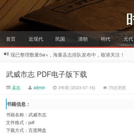
首页
近现代
民国
清朝
明代
元代
现已整理数量5w+，海量县志排队发布中，敬请关注！
武威市志 PDF电子版下载
县志
admin
3年前 (2023-07-16)
75次浏览
书籍信息：
书籍名称：武威市志
文件格式：pdf
下载方式：百度网盘